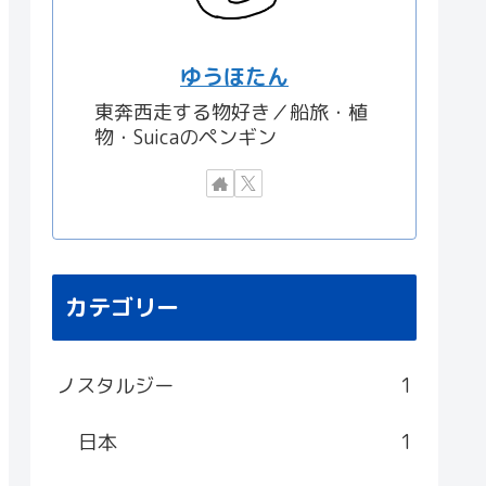
ゆうほたん
東奔西走する物好き／船旅・植
物・Suicaのペンギン
カテゴリー
ノスタルジー
1
日本
1