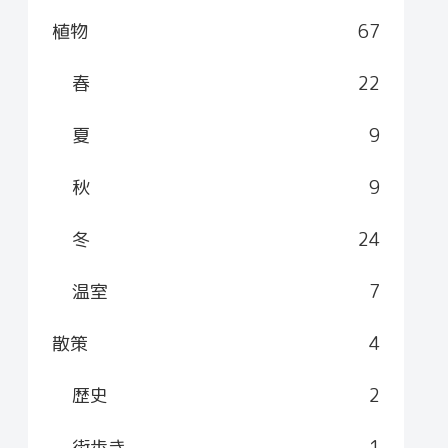
植物
67
春
22
夏
9
秋
9
冬
24
温室
7
散策
4
歴史
2
街歩き
1