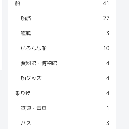
船
41
船旅
27
艦艇
3
いろんな船
10
資料館・博物館
4
船グッズ
4
乗り物
4
鉄道・電車
1
バス
3