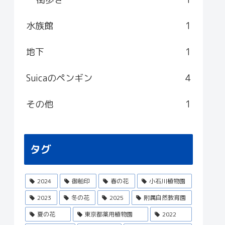
水族館
1
地下
1
Suicaのペンギン
4
その他
1
タグ
2024
御船印
春の花
小石川植物園
2023
冬の花
2025
附属自然教育園
夏の花
東京都薬用植物園
2022