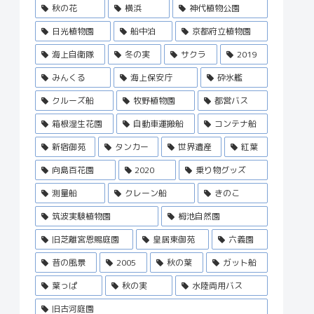
秋の花
横浜
神代植物公園
日光植物園
船中泊
京都府立植物園
海上自衛隊
冬の実
サクラ
2019
みんくる
海上保安庁
砕氷艦
クルーズ船
牧野植物園
都営バス
箱根湿生花園
自動車運搬船
コンテナ船
新宿御苑
タンカー
世界遺産
紅葉
向島百花園
2020
乗り物グッズ
測量船
クレーン船
きのこ
筑波実験植物園
栂池自然園
旧芝離宮恩賜庭園
皇居東御苑
六義園
昔の風景
2005
秋の葉
ガット船
葉っぱ
秋の実
水陸両用バス
旧古河庭園