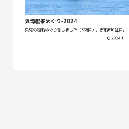
呉湾艦船めぐり-2024
呉湾の艦船めぐりをしました（3回目）。御船印6社目。
2024.11.