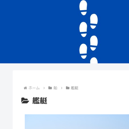
ホーム
船
艦艇
艦艇